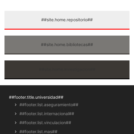
##site.home.repositorio##
##site.home.bibliotecas##
##site.home.investigacion##
##footer.title.universidad##
##footer.list.aseguramiento##
##footer.list.internacional##
##footer.list.vinculacion##
##footer.list.mas##