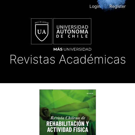
Main
Login
Register
Navigation
Main
Content
Sidebar
Revistas Académicas
Toggle
navigat