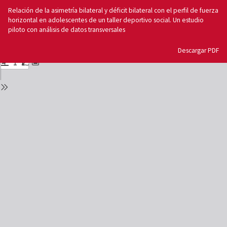
Volver
Relación de la asimetría bilateral y déficit bilateral con el perfil de fuerza
a
horizontal en adolescentes de un taller deportivo social. Un estudio
los
piloto con análisis de datos transversales
detalles
del
Descargar
Descargar PDF
número