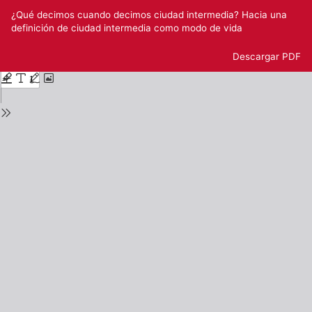
Volver
¿Qué decimos cuando decimos ciudad intermedia? Hacia una
a
definición de ciudad intermedia como modo de vida
los
detalles
Descargar
Descargar PDF
del
número