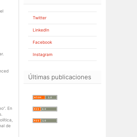
el
Twitter
LinkedIn
Facebook
r.
Instagram
anced
Últimas publicaciones
o”. En
s.
lítica,
nal de