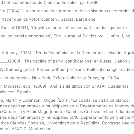
ad Latinoamericana de Ciencias Sociales, pp. 65-86.
ry (2004), “La coordinación estratégica de los sistemas electorales d
 hacer que los votos cuenten”, Gedisa, Barcelona.
 Russell (1984), “Cognitive mobilization and partisan dealignment in
d industrial democracies”, The Journal of Politics, vol. 1, núm. 1, pp.
 Anthony (1973). “Teoría Económica de la Democracia”. Madrid: Aguila
_____(2000), “The decline of party identifications” en Russell Dalton y
Wattenberg (eds.), Parties without partisans. Political change in adv
ial democracies, New York, Oxford University Press, pp. 19-34.
, Modesto, et al. (2009), “Análisis de datos con STATA”, Cuadernos
lógicos, España.
o, Martín y Lorenzoni, Miguel (2011). “La capital se vistió de blanco.
ones departamentales y municipales en el Departamento de Montevide
 Cardarello y Altair Magri (coord.) Cambios Certezas e Incertidumbre
ones departamentales y municipales 2010. Departamento de Ciencia Po
ad de Ciencias Sociales, Universidad de la República, Congreso Nacio
entes. AEXCID. Montevideo.