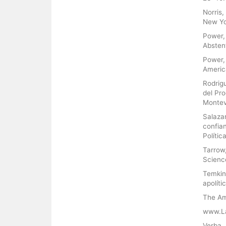
Norris,
New Yo
Power,
Abstent
Power,
America
Rodrigu
del Pr
Montev
Salaza
confian
Polític
Tarrow,
Science
Temkin,
apolíti
The Am
www.La
Verba, 