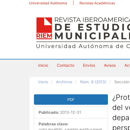
Navegación
Universidad Autónoma
Revistas Académicas
principal
Contenido
principal
Barra
lateral
Inicio
Contacto
Envíos
Avisos
Ac
Inicio
Archivos
Núm. 8 (2013)
Sección
Barra
¿Prot
PDF
lateral
del v
del
Publicado:
2013-12-31
artículo
depa
Palabras clave:
pers
voto inválido, cambio institucional,