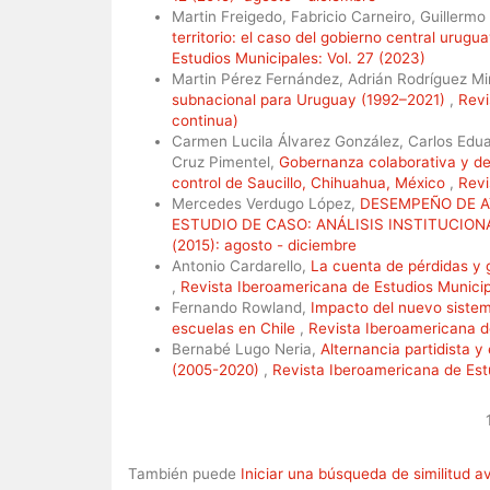
Martin Freigedo, Fabricio Carneiro, Guillerm
territorio: el caso del gobierno central urug
Estudios Municipales: Vol. 27 (2023)
Martin Pérez Fernández, Adrián Rodríguez M
subnacional para Uruguay (1992–2021)
,
Revi
continua)
Carmen Lucila Álvarez González, Carlos Edu
Cruz Pimentel,
Gobernanza colaborativa y desa
control de Saucillo, Chihuahua, México
,
Revi
Mercedes Verdugo López,
DESEMPEÑO DE AY
ESTUDIO DE CASO: ANÁLISIS INSTITUCION
(2015): agosto - diciembre
Antonio Cardarello,
La cuenta de pérdidas y 
,
Revista Iberoamericana de Estudios Municip
Fernando Rowland,
Impacto del nuevo sistem
escuelas en Chile
,
Revista Iberoamericana de
Bernabé Lugo Neria,
Alternancia partidista y
(2005-2020)
,
Revista Iberoamericana de Est
También puede
Iniciar una búsqueda de similitud 