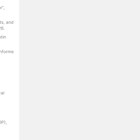
r”,
ts, and
26.
tin
Informe
cal
OP),