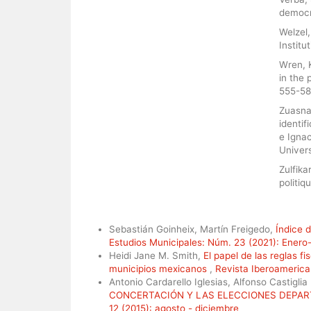
democr
Welzel,
Institu
Wren, 
in the
555-58
Zuasnab
identif
e Igna
Univer
Zulfika
politiq
Artículos similares
Sebastián Goinheix, Martín Freigedo,
Índice 
Estudios Municipales: Núm. 23 (2021): Enero-
Heidi Jane M. Smith,
El papel de las reglas fi
municipios mexicanos
,
Revista Iberoamerica
Antonio Cardarello Iglesias, Alfonso Castiglia 
CONCERTACIÓN Y LAS ELECCIONES DEPA
12 (2015): agosto - diciembre