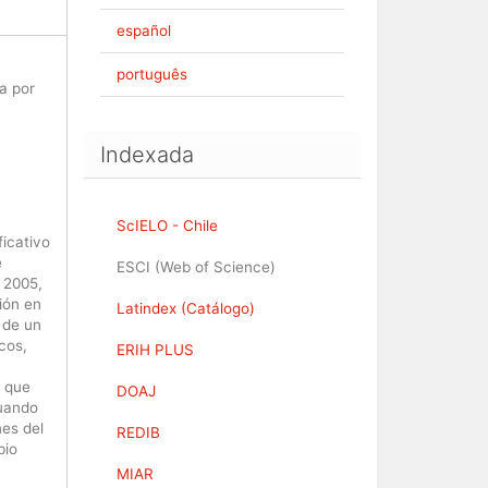
español
português
a por
Indexada
ScIELO - Chile
ficativo
e
ESCI (Web of Science)
 2005,
ión en
Latindex (Catálogo)
 de un
cos,
ERIH PLUS
s que
DOAJ
cuando
nes del
REDIB
bio
MIAR