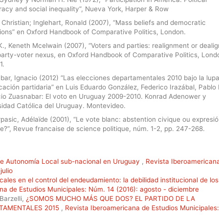
acy and social inequality”, Nueva York, Harper & Row
 Christian; Inglehart, Ronald (2007), “Mass beliefs and democratic
tions” en Oxford Handbook of Comparative Politics, London.
K., Keneth Mcelwain (2007), “Voters and parties: realignment or deali
 party-voter nexus, en Oxford Handbook of Comparative Politics, Lond
1.
ar, Ignacio (2012) “Las elecciones departamentales 2010 bajo la lupa
icación partidaria” en Luis Eduardo González, Federico Irazábal, Pablo
cio Zuasnabar: El voto en Uruguay 2009-2010. Konrad Adenower y
sidad Católica del Uruguay. Montevideo.
rpasic, Adélaïde (2001), “Le vote blanc: abstention civique ou expresi
ue?”, Revue francaise de science politique, núm. 1-2, pp. 247-268.
de Autonomía Local sub-nacional en Uruguay
,
Revista Iberoamerican
julio
scales en el control del endeudamiento: la debilidad institucional de los
na de Estudios Municipales: Núm. 14 (2016): agosto - diciembre
Barzelli,
¿SOMOS MUCHO MÁS QUE DOS? EL PARTIDO DE LA
RTAMENTALES 2015
,
Revista Iberoamericana de Estudios Municipales