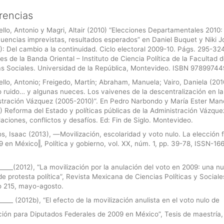
rencias
llo, Antonio y Magri, Altair (2010) “Elecciones Departamentales 2010:
uencias imprevistas, resultados esperados” en Daniel Buquet y Niki 
): Del cambio a la continuidad. Ciclo electoral 2009-10. Págs. 295-32
es de la Banda Oriental – Instituto de Ciencia Política de la Facultad 
as Sociales. Universidad de la República, Montevideo. ISBN 9789974
llo, Antonio; Freigedo, Martín; Abraham, Manuela; Vairo, Daniela (201
 ruido… y algunas nueces. Los vaivenes de la descentralización en la
stración Vázquez (2005-2010)”. En Pedro Narbondo y María Ester Ma
) Reforma del Estado y políticas públicas de la Administración Vázque
ciones, conflictos y desafíos. Ed: Fin de Siglo. Montevideo.
s, Isaac (2013), ―Movilización, escolaridad y voto nulo. La elección 
 en México‖, Política y gobierno, vol. XX, núm. 1, pp. 39-78, ISSN-16
_____(2012), “La movilización por la anulación del voto en 2009: una n
e protesta política”, Revista Mexicana de Ciencias Políticas y Sociale
 215, mayo-agosto.
_____ (2012b), “El efecto de la movilización anulista en el voto nulo de
ción para Diputados Federales de 2009 en México”, Tesis de maestría,