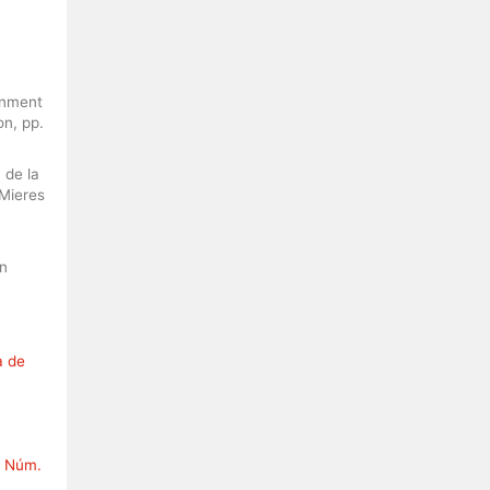
gnment
on, pp.
 de la
 Mieres
ón
a de
: Núm.