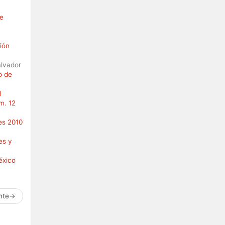
de
ión
alvador
o de
N
m. 12
es 2010
es y
éxico
nte
→