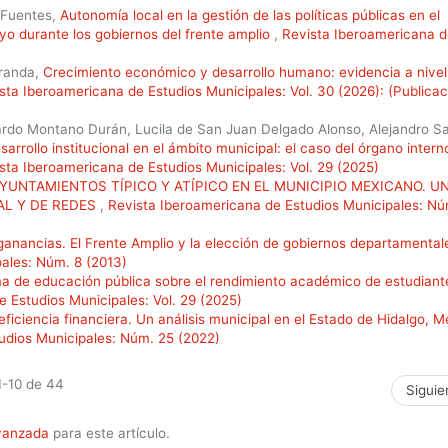
o Fuentes,
Autonomía local en la gestión de las políticas públicas en el
uayo durante los gobiernos del frente amplio
,
Revista Iberoamericana 
iranda,
Crecimiento económico y desarrollo humano: evidencia a nivel
sta Iberoamericana de Estudios Municipales: Vol. 30 (2026): (Publicac
ardo Montano Durán, Lucila de San Juan Delgado Alonso, Alejandro S
rrollo institucional en el ámbito municipal: el caso del órgano intern
sta Iberoamericana de Estudios Municipales: Vol. 29 (2025)
UNTAMIENTOS TÍPICO Y ATÍPICO EN EL MUNICIPIO MEXICANO. U
AL Y DE REDES
,
Revista Iberoamericana de Estudios Municipales: Nú
ganancias. El Frente Amplio y la elección de gobiernos departamental
ales: Núm. 8 (2013)
a de educación pública sobre el rendimiento académico de estudiant
 Estudios Municipales: Vol. 29 (2025)
 eficiencia financiera. Un análisis municipal en el Estado de Hidalgo, M
udios Municipales: Núm. 25 (2022)
1-10 de 44
Siguie
avanzada
para este artículo.