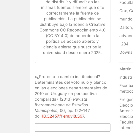
de distribuir y difundir en las
Facult
mismas fuentes siempre que cite
Cox, Ga
correctamente la fuente de
publicación. La publicación se
mundo:
distribuye bajo la licencia Creative
Dalton,
Commons CC Reconocimiento 4.0
advance
(CC BY 4.0) de acuerdo a la
política de acceso abierto y
-284.
ciencia abierta que suscribe la
Downs,
universidad desde enero 2025.
_______
Martin 
Cómo citar
«¿Protesta o cambio institucional?
industr
Determinantes del voto nulo y blanco
Escobar
en las elecciones departamentales de
metodo
2010 en Uruguay en perspectiva
comparada» (2013)
Revista
Freiged
Iberoamericana de Estudios
Elecci
Municipales
, (8), pp. 122–147.
Antonio
doi:
10.32457/riem.vi8.397
.
Elecci
Facult
Intend
Más formatos de cita