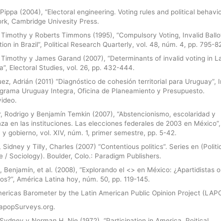
 Pippa (2004), “Electoral engineering. Voting rules and political behavio
rk, Cambridge Univesity Press.
 Timothy y Roberts Timmons (1995), “Compulsory Voting, Invalid Ballo
ion in Brazil”, Political Research Quarterly, vol. 48, núm. 4, pp. 795-8
 Timothy y James Garand (2007), “Determinants of invalid voting in La
”, Electoral Studies, vol. 26, pp. 432-444.
ez, Adrián (2011) “Diagnóstico de cohesión territorial para Uruguay”, 
ograma Uruguay Integra, Oficina de Planeamiento y Presupuesto.
ideo.
r, Rodrigo y Benjamín Temkin (2007), “Abstencionismo, escolaridad y
za en las instituciones. Las elecciones federales de 2003 en México”,
a y gobierno, vol. XIV, núm. 1, primer semestre, pp. 5-42.
 Sidney y Tilly, Charles (2007) “Contentious politics”. Series en (Politi
 / Sociology). Boulder, Colo.: Paradigm Publishers.
 Benjamín, et al. (2008), “Explorando el <> en México: ¿Apartidistas o
cos?”, América Latina hoy, núm. 50, pp. 119-145.
ericas Barometer by the Latin American Public Opinion Project (LAP
popSurveys.org.
Sydney y Norman H. Nie (1972), “Participation in America. Poitical