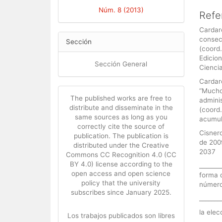
Núm. 8 (2013)
Refe
Cardare
consec
Sección
(coord.
Edicion
Sección General
Cienci
Cardare
“Mucho
The published works are free to
admini
distribute and disseminate in the
(coord.
same sources as long as you
acumula
correctly cite the source of
Cisnero
publication. The publication is
de 2009
distributed under the Creative
2037
Commons CC Recognition 4.0 (CC
BY 4.0) license according to the
_______
open access and open science
forma d
policy that the university
número
subscribes since January 2025.
_______
la elec
Los trabajos publicados son libres