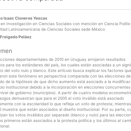
enido
o Isaac Cisneros Yescas
ipal
 en Investigación en Ciencias Sociales con mención en Ciencia Polític
ultad Latinoamericana de Ciencias Sociales sede México
ulo
 Freigedo Peláez
umen
ecciones departamentales de 2010 en Uruguay arrojaron resultados
s para los estándares del país, los cuales están asociadas a un signi
 del voto nulo y blanco. Este artículo busca explicar los factores qu
iaron este fenómeno en perspectiva comparada con las elecciones de
do de la hipótesis de que dicho aumento está asociado a la modificac
io institucional debido a la incorporación en elecciones concurrentes
ivel de gobierno (municipios). A partir de cuatro modelos econometri
lazgos demuestran que para el 2005 el voto inválido está asociado
amente con la escolaridad lo que refleja un voto de protesta; mientra
 muestra que están asociados al diseño institucional. Por su parte, 
izan los votos inválidos por separado (blanco y nulo) para las eleccio
os primeros están asociados a la protesta política y los últimos al cam
cional.