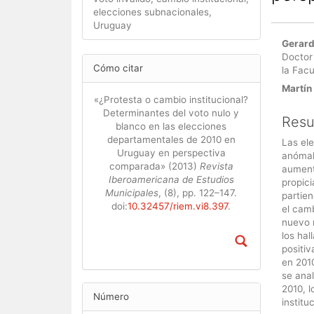
elecciones subnacionales,
Uruguay
Cont
Gerard
princ
Doctor
Detalles
Cómo citar
la Fac
del
del
artíc
Martín
artículo
«¿Protesta o cambio institucional?
Determinantes del voto nulo y
Res
blanco en las elecciones
departamentales de 2010 en
Las el
Uruguay en perspectiva
anómalo
comparada» (2013)
Revista
aumento
Iberoamericana de Estudios
propic
Municipales
, (8), pp. 122–147.
partien
doi:
10.32457/riem.vi8.397
.
el camb
nuevo n
los hal
positiv
en 2010
se anal
2010, l
Número
institu