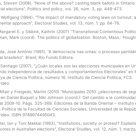
, Steven (2008), “None of the above? casting blank ballots in Ontario
ial elections”, Politics and policy, vol. 36, núm. 3, pp. 448-473.
 Wolfgang (1994), “The impact of mandatory voting laws on turnout: a
ental approach”, Electoral Studies, vol. 13, núm. 1, pp. 64-76.
argaret E. y Sikkink, Kathrin (2007) “Transnational Contentious Politi
an, Mark (coord). The politics of globalization. Boston, Mass.: Hough
a, José Antônio (1991), “A democracia nas urnas: o processo partidár
al brasileiro”. Brasil, Río Fundo Editora.
 Santiago (2007), “¿Cuán locales son las elecciones municipales en U
ndo independencia de resultados y comportamientos Electorales” en 
a de Ciencia Política, número 16. Instituto de Ciencia Política, FCS.
ideo.
Altair y Freigedo, Martín (2010) “Municipales 2010: ¿elecciones de se
en Daniel Buquet y Niki Johnson (coord.): Del cambio a la continuidad
al 2009-10. Págs. 325-369. Ediciones de la Banda Oriental – Instituto
 Política de la Facultad de Ciencias Sociales. Universidad de la Repúb
ideo. ISBN 9789974495043.
ter, Ian y Toni Makkai (1993), "Institutions, society or protest? Explain
 votes in Australian elections", Electoral Studies, vol. 12, núm. 1, marzo