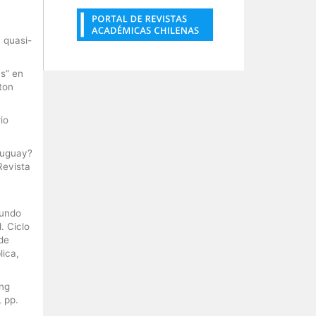
 quasi-
cs” en
ton
io
ruguay?
Revista
gundo
. Ciclo
 de
lica,
ing
, pp.