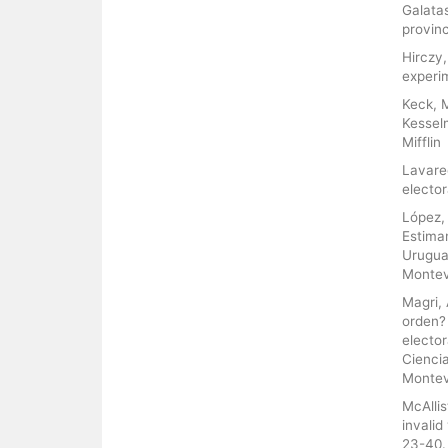
Galatas
provinc
Hirczy,
experim
Keck, M
Kesselm
Mifflin
Lavared
elector
López,
Estima
Uruguay
Montev
Magri, 
orden? 
elector
Ciencia
Montev
McAllis
invalid
23-40.