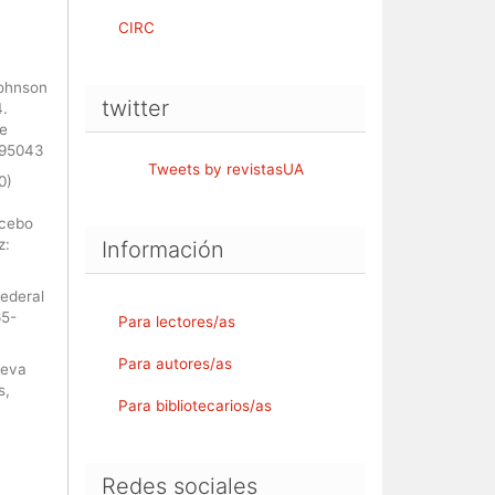
CIRC
Johnson
twitter
4.
de
495043
Tweets by revistasUA
0)
ncebo
z:
Información
federal
65-
Para lectores/as
Para autores/as
ueva
s,
Para bibliotecarios/as
Redes sociales