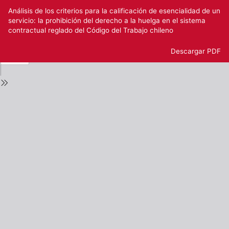
Volver
Análisis de los criterios para la calificación de esencialidad de un
a
servicio: la prohibición del derecho a la huelga en el sistema
los
contractual reglado del Código del Trabajo chileno
detalles
del
Descargar
Descargar PDF
número