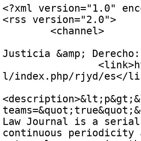
<?xml version="1.0" enc
<rss version="2.0">

	<channel>

				<title>Re
Justicia &amp; Derecho:
		<link>https://revistas.uautonoma.c
l/index.php/rjyd/es</lin
<description>&lt;p&gt;&
teams=&quot;true&quot;&
Law Journal is a serial
continuous periodicity 