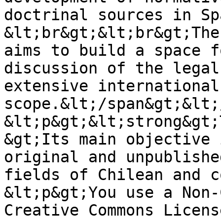
doctrinal sources in Sp
&lt;br&gt;&lt;br&gt;The
aims to build a space f
discussion of the legal
extensive international
scope.&lt;/span&gt;&lt;
&lt;p&gt;&lt;strong&gt;
&gt;Its main objective 
original and unpublishe
fields of Chilean and c
&lt;p&gt;You use a Non-
Creative Commons Licens