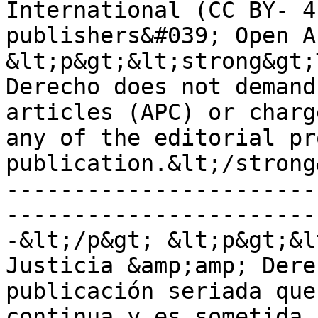
International (CC BY- 4
publishers&#039; Open A
&lt;p&gt;&lt;strong&gt;
Derecho does not demand
articles (APC) or charg
any of the editorial pr
publication.&lt;/strong
-----------------------
-----------------------
-&lt;/p&gt; &lt;p&gt;&l
Justicia &amp;amp; Dere
publicación seriada que
continua y es sometida 