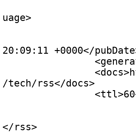
				<language>e
uage>

			<pubDate>Tue, 18 Oct 202
20:09:11 +0000</pubDate>
		<generator>OJS 3.5.0.4</generator>

		<docs>http://blogs.law.harvard.edu
/tech/rss</docs>

		<ttl>60</ttl>

			</channel>