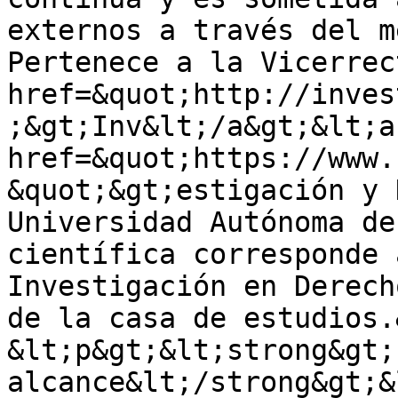
externos a través del m
Pertenece a la Vicerrec
href=&quot;http://inves
;&gt;Inv&lt;/a&gt;&lt;a 
href=&quot;https://www.
&quot;&gt;estigación y 
Universidad Autónoma de
científica corresponde 
Investigación en Derech
de la casa de estudios.
&lt;p&gt;&lt;strong&gt;
alcance&lt;/strong&gt;&