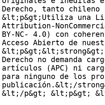
originales e inéditas e
Derecho, tanto chileno 
&lt;p&gt;Utiliza una Li
Attribution-NonCommerci
BY-NC- 4.0) con coheren
Acceso Abierto de nuest
&lt;p&gt;&lt;strong&gt;
Derecho no demanda carg
artículos (APC) ni carg
para ninguno de los pro
publicación.&lt;/strong
&lt;/p&gt; &lt;p&gt; &l