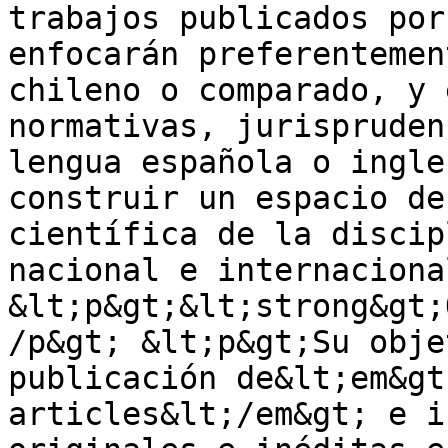
trabajos publicados por
enfocarán preferentemen
chileno o comparado, y 
normativas, jurispruden
lengua española o ingle
construir un espacio de
científica de la discip
nacional e internaciona
&lt;p&gt;&lt;strong&gt;
/p&gt; &lt;p&gt;Su obje
publicación de&lt;em&gt
articles&lt;/em&gt; e i