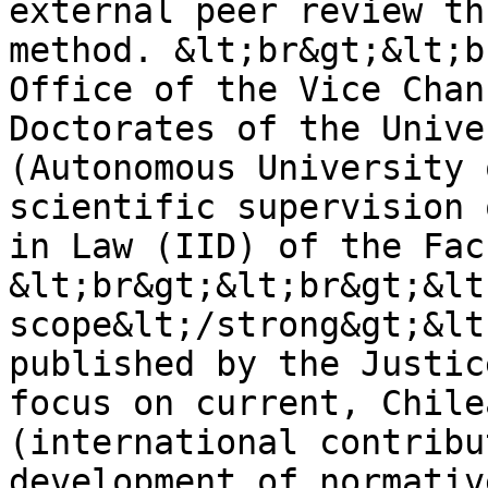
external peer review th
method. &lt;br&gt;&lt;b
Office of the Vice Chan
Doctorates of the Unive
(Autonomous University 
scientific supervision 
in Law (IID) of the Fac
&lt;br&gt;&lt;br&gt;&lt
scope&lt;/strong&gt;&lt
published by the Justic
focus on current, Chile
(international contribu
development of normativ