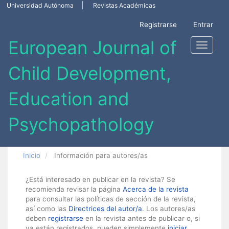
Navegación
Universidad Autónoma
Revistas Académicas
principal
Contenido
Registrarse
Entrar
principal
Barra
Toggle
lateral
navigati
Inicio
Información para autores/as
¿Está interesado en publicar en la revista? Se
recomienda revisar la página
Acerca de la revista
para consultar las políticas de sección de la revista,
así como las
Directrices del autor/a
. Los autores/as
deben
registrarse
en la revista antes de publicar o, si
ya están registrados, pueden simplemente
iniciar