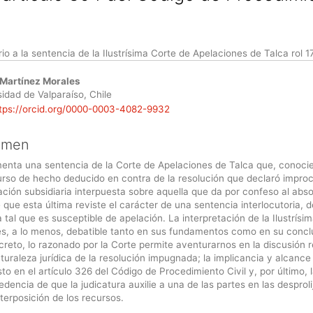
o a la sentencia de la Ilustrísima Corte de Apelaciones de Talca rol 
enido
 Martínez Morales
ipal
idad de Valparaíso, Chile
tps://orcid.org/0000-0003-4082-9932
ulo
umen
enta una sentencia de la Corte de Apelaciones de Talca que, conoci
urso de hecho deducido en contra de la resolución que declaró impro
ación subsidiaria interpuesta sobre aquella que da por confeso al abs
que esta última reviste el carácter de una sentencia interlocutoria, d
tal que es susceptible de apelación. La interpretación de la Ilustrísi
es, a lo menos, debatible tanto en sus fundamentos como en su concl
reto, lo razonado por la Corte permite aventurarnos en la discusión r
aturaleza jurídica de la resolución impugnada; la implicancia y alcance
to en el artículo 326 del Código de Procedimiento Civil y, por último, 
dencia de que la judicatura auxilie a una de las partes en las desproli
nterposición de los recursos.