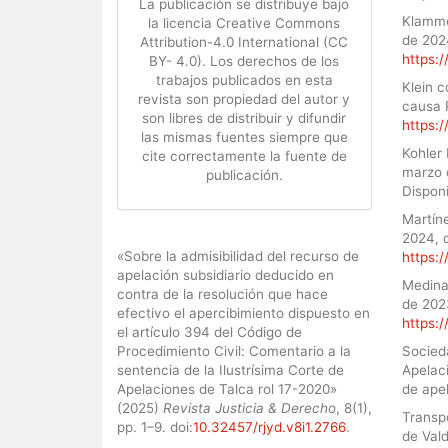
La publicación se distribuye bajo
Klamme
la licencia Creative Commons
de 202
Attribution-4.0 International (CC
https:/
BY- 4.0). Los derechos de los
trabajos publicados en esta
Klein 
revista son propiedad del autor y
causa 
son libres de distribuir y difundir
https:/
las mismas fuentes siempre que
Kohler
cite correctamente la fuente de
marzo 
publicación.
Dispon
Martín
2024, 
Cómo citar
«Sobre la admisibilidad del recurso de
https:/
apelación subsidiario deducido en
Medina
contra de la resolución que hace
de 202
efectivo el apercibimiento dispuesto en
https:/
el artículo 394 del Código de
Procedimiento Civil: Comentario a la
Socied
sentencia de la Ilustrísima Corte de
Apelac
Apelaciones de Talca rol 17-2020»
de apel
(2025)
Revista Justicia & Derecho
, 8(1),
Transp
pp. 1–9. doi:
10.32457/rjyd.v8i1.2766
.
de Val