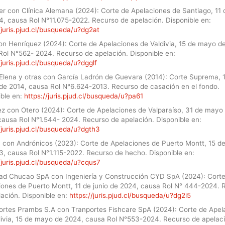
r con Clínica Alemana (2024): Corte de Apelaciones de Santiago, 11 d
4, causa Rol N°11.075-2022. Recurso de apelación. Disponible en:
/juris.pjud.cl/busqueda/u?dg2at
con Henríquez (2024): Corte de Apelaciones de Valdivia, 15 de mayo d
Rol N°562- 2024. Recurso de apelación. Disponible en:
/juris.pjud.cl/busqueda/u?dgglf
 Elena y otras con García Ladrón de Guevara (2014): Corte Suprema, 
de 2014, causa Rol N°6.624-2013. Recurso de casación en el fondo.
ible en:
https://juris.pjud.cl/busqueda/u?pa61
ez con Otero (2024): Corte de Apelaciones de Valparaíso, 31 de mayo
causa Rol N°1.544- 2024. Recurso de apelación. Disponible en:
/juris.pjud.cl/busqueda/u?dgth3
 con Andrónicos (2023): Corte de Apelaciones de Puerto Montt, 15 d
3, causa Rol N°1.115-2022. Recurso de hecho. Disponible en:
/juris.pjud.cl/busqueda/u?cqus7
ad Chucao SpA con Ingeniería y Construcción CYD SpA (2024): Cort
iones de Puerto Montt, 11 de junio de 2024, causa Rol N° 444-2024. 
ación. Disponible en:
https://juris.pjud.cl/busqueda/u?dg2i5
ortes Prambs S.A con Tranportes Fishcare SpA (2024): Corte de Apel
divia, 15 de mayo de 2024, causa Rol N°553-2024. Recurso de apelaci