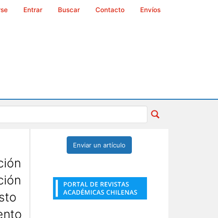
rse
Entrar
Buscar
Contacto
Envíos
Enviar un artículo
ción
ción
sto
ento