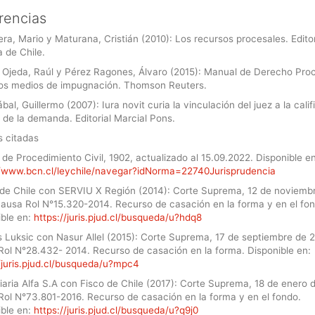
rencias
a, Mario y Maturana, Cristián (2010): Los recursos procesales. Editor
a de Chile.
 Ojeda, Raúl y Pérez Ragones, Álvaro (2015): Manual de Derecho Pro
 Los medios de impugnación. Thomson Reuters.
al, Guillermo (2007): Iura novit curia la vinculación del juez a la calif
a de la demanda. Editorial Marcial Pons.
 citadas
de Procedimiento Civil, 1902, actualizado al 15.09.2022. Disponible en
//www.bcn.cl/leychile/navegar?idNorma=22740Jurisprudencia
de Chile con SERVIU X Región (2014): Corte Suprema, 12 de noviemb
causa Rol N°15.320-2014. Recurso de casación en la forma y en el fon
ible en:
https://juris.pjud.cl/busqueda/u?hdq8
 Luksic con Nasur Allel (2015): Corte Suprema, 17 de septiembre de 2
Rol N°28.432- 2014. Recurso de casación en la forma. Disponible en:
//juris.pjud.cl/busqueda/u?mpc4
iaria Alfa S.A con Fisco de Chile (2017): Corte Suprema, 18 de enero 
Rol N°73.801-2016. Recurso de casación en la forma y en el fondo.
ible en:
https://juris.pjud.cl/busqueda/u?q9j0