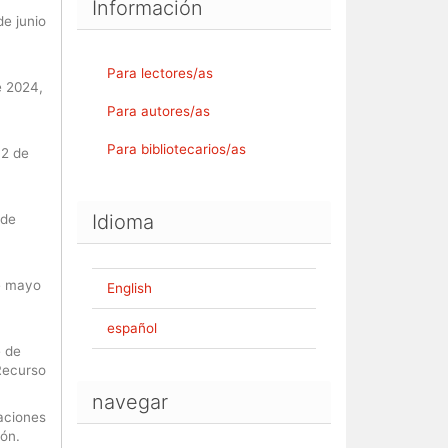
Información
e junio
Para lectores/as
e 2024,
Para autores/as
Para bibliotecarios/as
12 de
Idioma
 de
e mayo
English
español
e de
Recurso
navegar
aciones
ón.