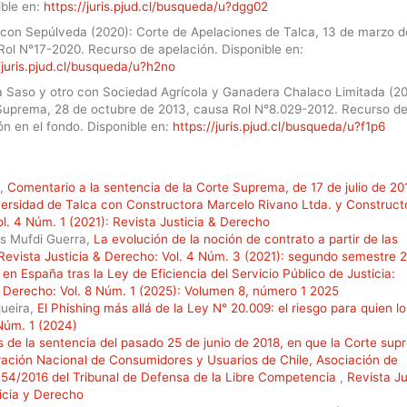
ible en:
https://juris.pjud.cl/busqueda/u?dgg02
 con Sepúlveda (2020): Corte de Apelaciones de Talca, 13 de marzo d
Rol N°17-2020. Recurso de apelación. Disponible en:
/juris.pjud.cl/busqueda/u?h2no
 Saso y otro con Sociedad Agrícola y Ganadera Chalaco Limitada (20
Suprema, 28 de octubre de 2013, causa Rol N°8.029-2012. Recurso d
n en el fondo. Disponible en:
https://juris.pjud.cl/busqueda/u?f1p6
l,
Comentario a la sentencia de la Corte Suprema, de 17 de julio de 20
versidad de Talca con Constructora Marcelo Rivano Ltda. y Construct
ol. 4 Núm. 1 (2021): Revista Justicia & Derecho
es Mufdi Guerra,
La evolución de la noción de contrato a partir de las
Revista Justicia & Derecho: Vol. 4 Núm. 3 (2021): segundo semestre 
a en España tras la Ley de Eficiencia del Servicio Público de Justicia:
& Derecho: Vol. 8 Núm. 1 (2025): Volumen 8, número 1 2025
queira,
El Phishing más allá de la Ley N° 20.009: el riesgo para quien lo
 Núm. 1 (2024)
s de la sentencia del pasado 25 de junio de 2018, en que la Corte su
ración Nacional de Consumidores y Usuarios de Chile, Asociación de
154/2016 del Tribunal de Defensa de la Libre Competencia
,
Revista Ju
ticia y Derecho