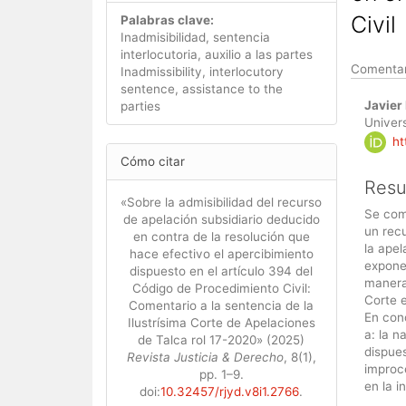
Civil
Palabras clave:
Inadmisibilidad, sentencia
interlocutoria, auxilio a las partes
Comentari
Inadmissibility, interlocutory
sentence, assistance to the
Cont
Javier
parties
princ
Univers
ht
del
Detalles
Cómo citar
artíc
del
Res
artículo
«Sobre la admisibilidad del recurso
Se com
de apelación subsidiario deducido
un rec
en contra de la resolución que
la apel
hace efectivo el apercibimiento
expone 
dispuesto en el artículo 394 del
manera 
Código de Procedimiento Civil:
Corte 
Comentario a la sentencia de la
En conc
Ilustrísima Corte de Apelaciones
a: la n
de Talca rol 17-2020» (2025)
dispues
Revista Justicia & Derecho
, 8(1),
improce
pp. 1–9.
en la i
doi:
10.32457/rjyd.v8i1.2766
.