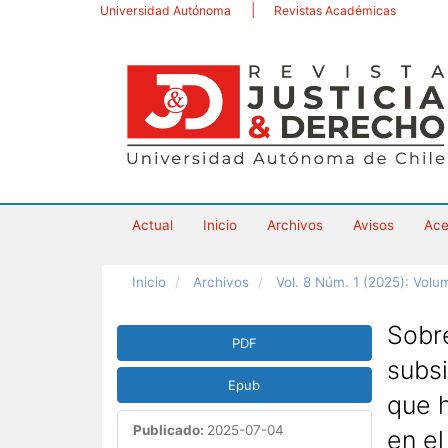
Navegación
Universidad Autónoma
Revistas Académicas
principal
Contenido
principal
Barra
lateral
Actual
Inicio
Archivos
Avisos
Ace
Inicio
Archivos
Vol. 8 Núm. 1 (2025): Vol
Barra
Sobre
PDF
lateral
subsi
del
Epub
artículo
que h
Publicado:
2025-07-04
en el