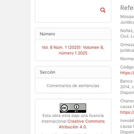
Refe
Mosquer
Jurídic
Núñez,
Número
Civil.
Ormazáb
Vol. 8 Núm. 1 (2025): Volumen 8,
jurídic
número 1 2025
Normas
Código 
Sección
https:
Banco 
Comentarios de sentencias
2014, 
Dispon
Chanes
causa 
https:
Esta obra está bajo una licencia
Inmobil
internacional
Creative Commons
causa 
Atribución 4.0
.
Dispon