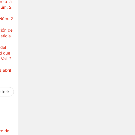
o a la
Núm. 2
 Núm. 2
ción de
sticia
 del
ad que
Vol. 2
 abril
nte
→
ro de