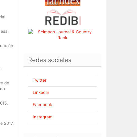
ial
cesal
icación
Redes sociales
:
Twitter
re de
do.
LinkedIn
015,
Facebook
Instagram
de 2017,