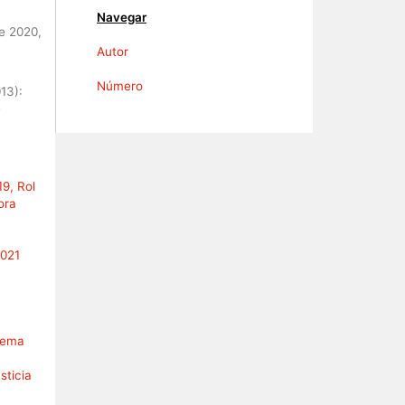
Navegar
e 2020,
Autor
Número
13):
e
19, Rol
ora
2021
prema
sticia