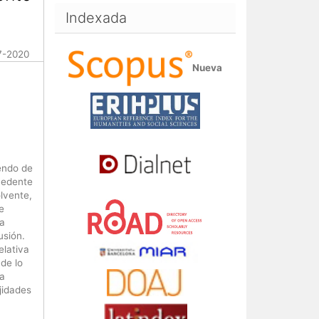
Indexada
17-2020
Nueva
endo de
cedente
olvente,
e
ma
usión.
elativa
 de lo
la
jidades