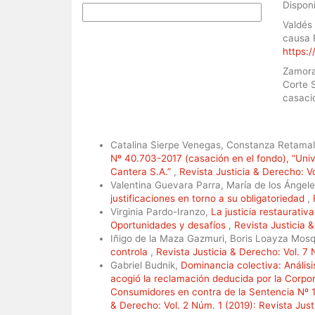
Dispon
Más formatos de cita
Valdés
causa 
https:/
Zamora
Corte 
casació
Artículos similares
Catalina Sierpe Venegas, Constanza Retama
Nº 40.703-2017 (casación en el fondo), “Uni
Cantera S.A.”
,
Revista Justicia & Derecho: V
Valentina Guevara Parra, María de los Ángel
justificaciones en torno a su obligatoriedad
,
Virginia Pardo-Iranzo,
La justicia restaurativ
Oportunidades y desafíos
,
Revista Justicia 
Iñigo de la Maza Gazmuri, Boris Loayza Mos
controla
,
Revista Justicia & Derecho: Vol. 7
Gabriel Budnik,
Dominancia colectiva: Análisi
acogió la reclamación deducida por la Corpo
Consumidores en contra de la Sentencia Nº 
& Derecho: Vol. 2 Núm. 1 (2019): Revista Jus