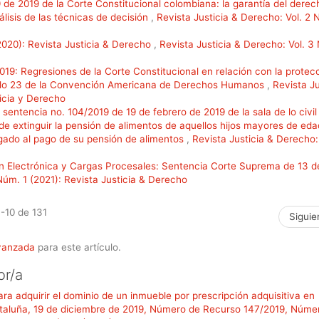
de 2019 de la Corte Constitucional colombiana: la garantía del derech
lisis de las técnicas de decisión
,
Revista Justicia & Derecho: Vol. 2 
(2020): Revista Justicia & Derecho
,
Revista Justicia & Derecho: Vol. 3
019: Regresiones de la Corte Constitucional en relación con la protec
tículo 23 de la Convención Americana de Derechos Humanos
,
Revista Ju
ticia y Derecho
sentencia no. 104/2019 de 19 de febrero de 2019 de la sala de lo civil
 de extinguir la pensión de alimentos de aquellos hijos mayores de ed
igado al pago de su pensión de alimentos
,
Revista Justicia & Derecho: 
n Electrónica y Cargas Procesales: Sentencia Corte Suprema de 13 de
Núm. 1 (2021): Revista Justicia & Derecho
1-10 de 131
Siguie
avanzada
para este artículo.
or/a
ra adquirir el dominio de un inmueble por prescripción adquisitiva en
Cataluña, 19 de diciembre de 2019, Número de Recurso 147/2019, Núme