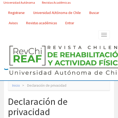
Navegación
Universidad Autónoma
Revistas Académicas
principal
Contenido
Registrarse
Universidad AUtónoma de Chile
Buscar
principal
Barra
Avisos
Revistas académicas
Entrar
lateral
Toggle
navigatio
Inicio
Declaración de privacidad
Declaración de
privacidad