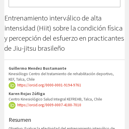
Más formatos de cita
Entrenamiento interválico de alta
intensidad (Hiit) sobre la condición física
y percepción del esfuerzo en practicantes
de Jiu-jitsu brasileño
Contenido
Guillermo Mendez Bustamante
principal
Kinesiólogo Centro del tratamiento de rehabilitación deportivo,
KEF, Talca, Chile
del
https://orcid.org/0000-0001-9194-9761
artículo
Karen Rojas Zúñiga
Centro Kinesiológico Salud Integral KEFREHB, Talca, Chile
https://orcid.org/0009-0007-4180-7010
Resumen
Objetivo: Evaluar la efectividad del entrenamiento interválico de