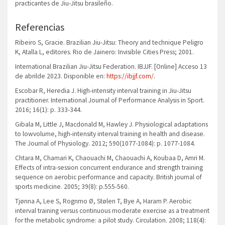
practicantes de Jiu-Jitsu brasileño.
Referencias
Ribeiro S, Gracie. Brazilian Jiu-Jitsu: Theory and technique Peligro
K, Atalla L, editores. Rio de Jainero: Invisible Cities Press; 2001.
International Brazilian Jiu-Jitsu Federation. IBJJF. [Online] Acceso 13
de abrilde 2023. Disponible en:
https://ibjjf.com/
.
Escobar R, Heredia J. High-intensity interval training in Jiu-Jitsu
practitioner. International Journal of Performance Analysis in Sport.
2016; 16(1): p. 333-344.
Gibala M, Little J, Macdonald M, Hawley J. Physiological adaptations
to lowvolume, high-intensity interval training in health and disease.
The Journal of Physiology. 2012; 590(1077-1084): p. 1077-1084.
Chtara M, Chamari K, Chaouachi M, Chaouachi A, Koubaa D, Amri M.
Effects of intra-session concurrent endurance and strength training
sequence on aerobic performance and capacity. British journal of
sports medicine. 2005; 39(8): p.555-560.
Tjønna A, Lee S, Rognmo Ø, Stølen T, Bye A, Haram P. Aerobic
interval training versus continuous moderate exercise as a treatment
for the metabolic syndrome: a pilot study. Circulation. 2008; 118(4):