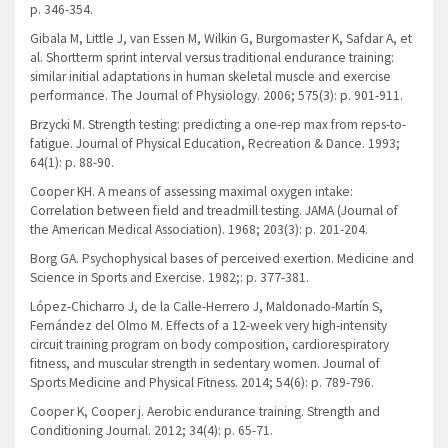
p. 346-354.
Gibala M, Little J, van Essen M, Wilkin G, Burgomaster K, Safdar A, et
al. Shortterm sprint interval versus traditional endurance training:
similar initial adaptations in human skeletal muscle and exercise
performance. The Journal of Physiology. 2006; 575(3): p. 901-911.
Brzycki M. Strength testing: predicting a one-rep max from reps-to-
fatigue. Journal of Physical Education, Recreation & Dance. 1993;
64(1): p. 88-90.
Cooper KH. A means of assessing maximal oxygen intake:
Correlation between field and treadmill testing. JAMA (Journal of
the American Medical Association). 1968; 203(3): p. 201-204.
Borg GA. Psychophysical bases of perceived exertion. Medicine and
Science in Sports and Exercise. 1982;: p. 377-381.
López-Chicharro J, de la Calle-Herrero J, Maldonado-Martín S,
Fernández del Olmo M. Effects of a 12-week very high-intensity
circuit training program on body composition, cardiorespiratory
fitness, and muscular strength in sedentary women. Journal of
Sports Medicine and Physical Fitness. 2014; 54(6): p. 789-796.
Cooper K, Cooper j. Aerobic endurance training. Strength and
Conditioning Journal. 2012; 34(4): p. 65-71.