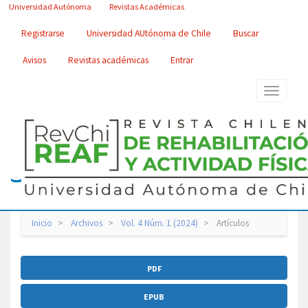
Navegación
Universidad Autónoma
Revistas Académicas
principal
Contenido
Registrarse
Universidad AUtónoma de Chile
Buscar
principal
Barra
Avisos
Revistas académicas
Entrar
lateral
Toggle
navigatio
Inicio
Archivos
Vol. 4 Núm. 1 (2024)
Artículos
Barra
PDF
lateral
del
EPUB
artículo