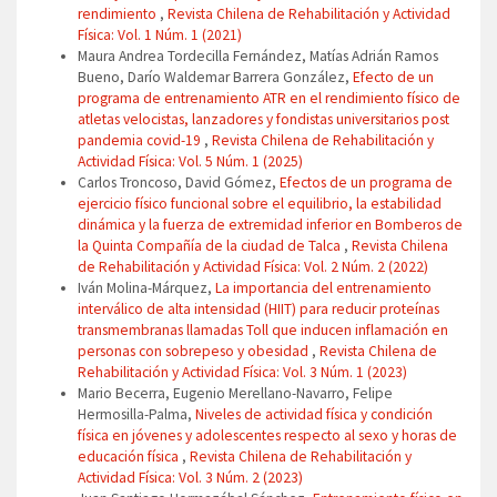
rendimiento
,
Revista Chilena de Rehabilitación y Actividad
Física: Vol. 1 Núm. 1 (2021)
Maura Andrea Tordecilla Fernández, Matías Adrián Ramos
Bueno, Darío Waldemar Barrera González,
Efecto de un
programa de entrenamiento ATR en el rendimiento físico de
atletas velocistas, lanzadores y fondistas universitarios post
pandemia covid-19
,
Revista Chilena de Rehabilitación y
Actividad Física: Vol. 5 Núm. 1 (2025)
Carlos Troncoso, David Gómez,
Efectos de un programa de
ejercicio físico funcional sobre el equilibrio, la estabilidad
dinámica y la fuerza de extremidad inferior en Bomberos de
la Quinta Compañía de la ciudad de Talca
,
Revista Chilena
de Rehabilitación y Actividad Física: Vol. 2 Núm. 2 (2022)
Iván Molina-Márquez,
La importancia del entrenamiento
interválico de alta intensidad (HIIT) para reducir proteínas
transmembranas llamadas Toll que inducen inflamación en
personas con sobrepeso y obesidad
,
Revista Chilena de
Rehabilitación y Actividad Física: Vol. 3 Núm. 1 (2023)
Mario Becerra, Eugenio Merellano-Navarro, Felipe
Hermosilla-Palma,
Niveles de actividad física y condición
física en jóvenes y adolescentes respecto al sexo y horas de
educación física
,
Revista Chilena de Rehabilitación y
Actividad Física: Vol. 3 Núm. 2 (2023)