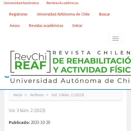
Navegación
Universidad Autónoma
Revistas Académicas
principal
Contenido
Registrarse
Universidad AUtónoma de Chile
Buscar
principal
Barra
Avisos
Revistas académicas
Entrar
lateral
Toggle
navigatio
Inicio
Archivos
Vol. 3 Núm. 2 (2023)
Vol. 3 Núm. 2 (2023)
Publicado:
2023-10-20