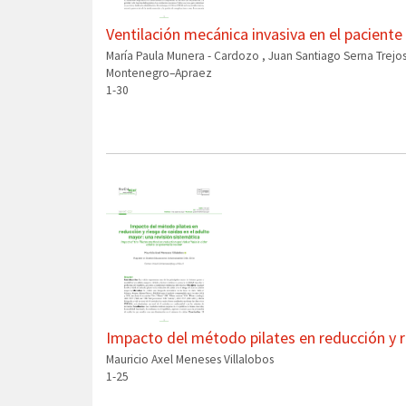
Ventilación mecánica invasiva en el paciente
María Paula Munera - Cardozo , Juan Santiago Serna Trej
Montenegro–Apraez
1-30
Impacto del método pilates en reducción y r
Mauricio Axel Meneses Villalobos
1-25