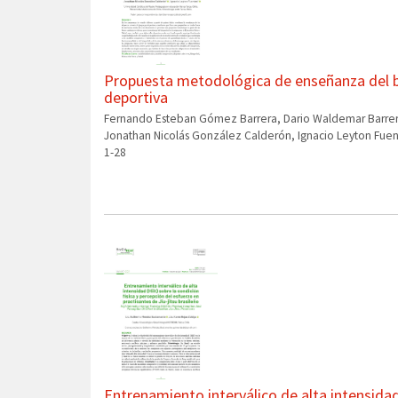
Propuesta metodológica de enseñanza del bá
deportiva
Fernando Esteban Gómez Barrera, Dario Waldemar Barrera
Jonathan Nicolás González Calderón, Ignacio Leyton Fuen
1-28
Entrenamiento interválico de alta intensidad 