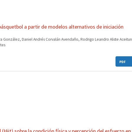
squetbol a partir de modelos alternativos de iniciación
 González, Daniel Andrés Corvalán Avendaño, Rodrigo Leandro Aliste Aceitun
tes
PDF
(Hiit) sobre la condición física y percepción del esfuerzo en