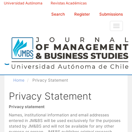
Main
Universidad Autónoma
Revistas Académicas
Navigation
Main
Search
Register
Submissions
Content
Sidebar
Toggle
navigati
Home
Privacy Statement
Privacy Statement
Privacy statement
Names, institutional information and email addresses
entered in JM&BS will be used exclusively for the purposes
stated by JM&BS and will not be available for any other
purpose or person. JM&BS publishes original research