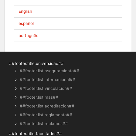
English
español
português
##footer.title.universidad##
##footer.list.aseguramiento##
##footer.list.internacional##
##footer.list.vinculacion##
##footer.list.mas##
##footer.list.acreditacion##
##footer.list.reglamento##
##footer.list.reclamos##
##footer.title.facultades##