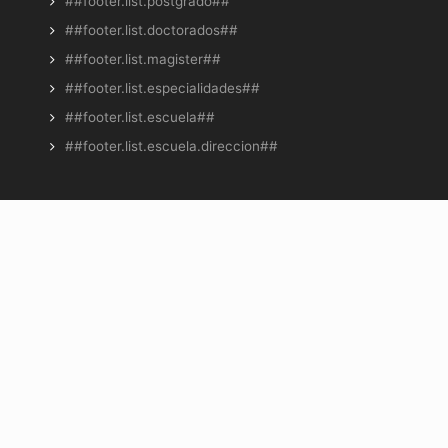
##footer.list.postgrado##
##footer.list.doctorados##
##footer.list.magister##
##footer.list.especialidades##
##footer.list.escuela##
##footer.list.escuela.direccion##