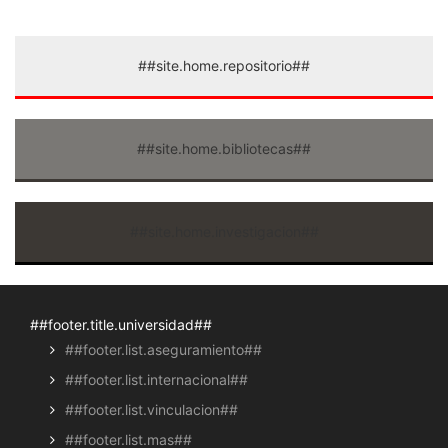
##site.home.repositorio##
##site.home.bibliotecas##
##site.home.investigacion##
##footer.title.universidad##
##footer.list.aseguramiento##
##footer.list.internacional##
##footer.list.vinculacion##
##footer.list.mas##