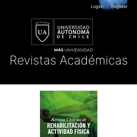
Main
Login
Register
Navigation
Main
Content
Sidebar
Revistas Académicas
Toggle
navigat