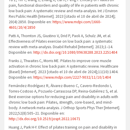
pain, functional disorders and quality of life in patients with chronic
low back pain: A systematic review and meta-analysis. Int J Environ
Res Public Health [Internet]. 2023 [citado el 10 de abril de 2024];
20(4):2850. Disponible en:
https://www.mdpi.com/1660-
4601/20/4/2850
Patti A, Thornton JS, Giustino V, Drid P, Paoli A, Schulz JM, et al.
Effectiveness of Pilates exercise on low back pain: a systematic
review with meta-analysis. Disabil Rehabil [Internet]. 2023;1–14.
Disponible en:
http://dx.doi.org/10.1080/09638288.2023.2251404
Franks J, Thwaites C, Morris ME. Pilates to improve core muscle
activation in chronic low back pain: A systematic review. Healthcare
(Basel) [Internet]. 2023 [citado el 10 de abril de 2024];11(10):1404.
Disponible en:
https://www.mdpi.com/2227-9032/11/10/1404
Fernández-Rodríguez R, Álvarez-Bueno C, Cavero-Redondo I,
Torres-Costoso A, Pozuelo-Carrascosa DP, Reina-Gutiérrez S, et al.
Best exercise options for reducing pain and disability in adults with
chronic low back pain: Pilates, strength, core-based, and mind-
body. A network meta-analysis. J Orthop Sports Phys Ther [Internet].
2022;52(8):505–21. Disponible en:
http://dx.doi.org/10.2519/jospt.2022.10671
Huang J, Park H-Y. Effect of pilates training on pain and disability in