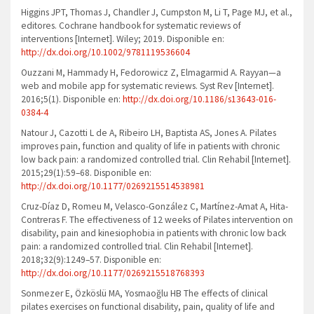
Higgins JPT, Thomas J, Chandler J, Cumpston M, Li T, Page MJ, et al.,
editores. Cochrane handbook for systematic reviews of
interventions [Internet]. Wiley; 2019. Disponible en:
http://dx.doi.org/10.1002/9781119536604
Ouzzani M, Hammady H, Fedorowicz Z, Elmagarmid A. Rayyan—a
web and mobile app for systematic reviews. Syst Rev [Internet].
2016;5(1). Disponible en:
http://dx.doi.org/10.1186/s13643-016-
0384-4
Natour J, Cazotti L de A, Ribeiro LH, Baptista AS, Jones A. Pilates
improves pain, function and quality of life in patients with chronic
low back pain: a randomized controlled trial. Clin Rehabil [Internet].
2015;29(1):59–68. Disponible en:
http://dx.doi.org/10.1177/0269215514538981
Cruz-Díaz D, Romeu M, Velasco-González C, Martínez-Amat A, Hita-
Contreras F. The effectiveness of 12 weeks of Pilates intervention on
disability, pain and kinesiophobia in patients with chronic low back
pain: a randomized controlled trial. Clin Rehabil [Internet].
2018;32(9):1249–57. Disponible en:
http://dx.doi.org/10.1177/0269215518768393
Sonmezer E, Özköslü MA, Yosmaoğlu HB The effects of clinical
pilates exercises on functional disability, pain, quality of life and