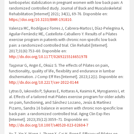
lumbopelvic stabilization in pregnant women with low back pain: A
randomized controlled study. Journal of Back and Musculoskeletal
Rehabilitation [Internet] 2021; 34(1), 69-76. Disponible en:
https://doi.org/10.3233/BMR-191810
.
Valenza MC, Rodríguez-Torres J, Cabrera-Martos I, Díaz-Pelegrina A,
Aguilar-Ferrándiz ME, Castellote-Caballero Y. Results of a Pilates
exercise program in patients with chronic non-specific low back
pain: a randomized controlled trial. Clin Rehabil [Internet].
2017;31(6):753–60. Disponible en:
http://dx.doi.org/10.1177/0269215516651978
Taşpınar G, Angın E, Oksüz S. The effects of Pilates on pain,
functionality, quality of life, flexibility and endurance in lumbar
discherniation. J Comp Eff Res [Internet]. 2023;12(1). Disponible en:
http://dx.doi.org/10.2217/cer-2022-0144
Lytras D, Iakovidis P, Sykaras E, Kottaras A, Kasimis K, Myrogiannis I, et
al. Effects of a tailored mat-Pilates exercise program for older adults
on pain, functioning, and Sánchez Lozano, Jesús & Martínez
Pizarro, Sandra 16 balance in women with chronic non-specific low
back pain: a randomized controlled trial. Aging Clin Exp Res
[Internet]. 2023;35(12):3059–71. Disponible en:
http://dx.doi.org/10.1007/s40520-023-02604-7
Yu Z, Yin Y, Wang J, Zhang X, Cai H, Peng F. Efficacy of Pilates on