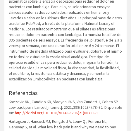
sistemática sobre la eficacia del pilates para reducir el dolor en
pacientes con lumbalgia. Para ello, se seleccionaron ensayos
clínicos aleatorizados controlados, realizados en humanos y
llevados a cabo en los últimos diez años. La principal base de datos
usada fue PubMed, a través de la plataforma National Library of
Medicine. Los resultados mostraron que el pilates es eficaz para
reducir el dolor en pacientes con lumbalgia. La muestra total fue de
335 pacientes de seis ensayos. La frecuencia del pilates fue de 2 a 3
veces por semana, con una duración total entre 6 y 24 semanas. El
instrumento de medida utilizado para evaluar el dolor fue el mismo
en todos los estudios: la escala visual analógica. Este tipo de
ejercicio resultó eficaz para reducir el dolor, mejorar la función, la
calidad de vida, la movilidad física, la discapacidad, la flexibilidad,
el equilibrio, la resistencia estática y dinámica, y aumentar la
estabilización lumbopélvica en pacientes con lumbalgia.
Referencias
Knezevic NN, Candido KD, Vlaeyen JWS, Van Zundert J, Cohen SP.
Low back pain. Lancet [Internet]. 2021;398(10294):78–92. Disponible
en:
http://dx.doi.org/10.1016/s0140-6736(21)00733-9
Hartvigsen J, Hancock MJ, Kongsted A, Louw Q , Ferreira ML,
Genevay S, et al. What low back pain is and why we need to pay