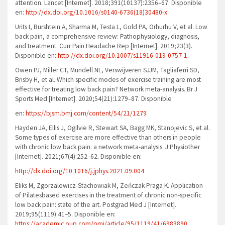
attention. Lancet [Internet]. 2018;391(10137):2356–67. Disponible
en:
http://dx.doi.org/10.1016/s0140-6736(18)30480-x
Urits I, Burshtein A, Sharma M, Testa L, Gold PA, Orhurhu V, et al. Low
back pain, a comprehensive review: Pathophysiology, diagnosis,
and treatment. Curr Pain Headache Rep [Internet]. 2019;23(3).
Disponible en:
http://dx.doi.org/10.1007/s11916-019-0757-1
Owen PJ, Miller CT, Mundell NL, Verswijveren SJJM, Tagliaferri SD,
Brisby H, et al. Which specific modes of exercise training are most
effective for treating low back pain? Network meta-analysis. Br J
Sports Med [Internet]. 2020;54(21):1279–87. Disponible
en:
https://bjsm.bmj.com/content/54/21/1279
Hayden JA, Ellis J, Ogilvie R, Stewart SA, Bagg MK, Stanojevic S, et al.
Some types of exercise are more effective than others in people
with chronic low back pain: a network meta-analysis. J Physiother
[Internet]. 2021;67(4):252–62. Disponible en:
http://dx.doi.org/10.1016/j.jphys.2021.09.004
Eliks M, Zgorzalewicz-Stachowiak M, Zeńczak-Praga K. Application
of Pilatesbased exercises in the treatment of chronic non-specific
low back pain: state of the art. Postgrad Med J [Internet].
2019;95(1119):41–5. Disponible en:
https://academic.oup.com/pmj/article/95/1119/41/6983890