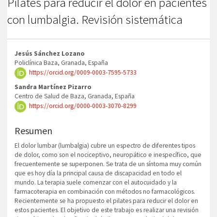
Pilates para reducir el dolor en pacientes
con lumbalgia. Revisión sistemática
Contenido
Jesús Sánchez Lozano
principal
Policlínica Baza, Granada, España
https://orcid.org/0009-0003-7595-5733
del
artículo
Sandra Martínez Pizarro
Centro de Salud de Baza, Granada, España
https://orcid.org/0000-0003-3070-8299
Resumen
El dolor lumbar (lumbalgia) cubre un espectro de diferentes tipos
de dolor, como son el nociceptivo, neuropático e inespecífico, que
frecuentemente se superponen. Se trata de un síntoma muy común
que es hoy día la principal causa de discapacidad en todo el
mundo. La terapia suele comenzar con el autocuidado y la
farmacoterapia en combinación con métodos no farmacológicos.
Recientemente se ha propuesto el pilates para reducir el dolor en
estos pacientes. El objetivo de este trabajo es realizar una revisión