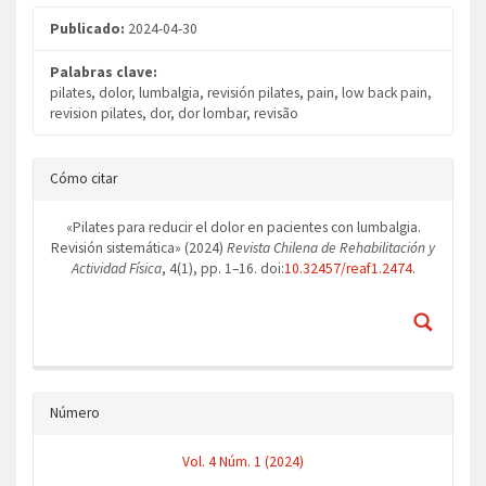
Publicado:
2024-04-30
Palabras clave:
pilates, dolor, lumbalgia, revisión pilates, pain, low back pain,
revision pilates, dor, dor lombar, revisão
Detalles
Cómo citar
del
artículo
«Pilates para reducir el dolor en pacientes con lumbalgia.
Revisión sistemática» (2024)
Revista Chilena de Rehabilitación y
Actividad Física
, 4(1), pp. 1–16. doi:
10.32457/reaf1.2474
.
Número
Vol. 4 Núm. 1 (2024)