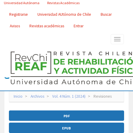
Navegación
Universidad Autónoma
Revistas Académicas
principal
Contenido
Registrarse
Universidad AUtónoma de Chile
Buscar
principal
Barra
Avisos
Revistas académicas
Entrar
lateral
Toggle
navigatio
Inicio
Archivos
Vol. 4 Núm. 1 (2024)
Revisiones
Barra
PDF
lateral
del
EPUB
artículo