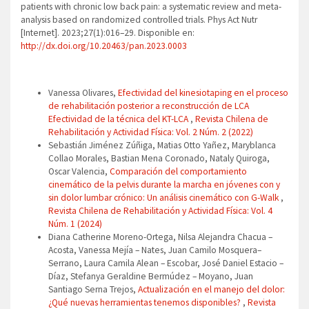
patients with chronic low back pain: a systematic review and meta-
analysis based on randomized controlled trials. Phys Act Nutr
[Internet]. 2023;27(1):016–29. Disponible en:
http://dx.doi.org/10.20463/pan.2023.0003
Artículos similares
Vanessa Olivares,
Efectividad del kinesiotaping en el proceso
de rehabilitación posterior a reconstrucción de LCA
Efectividad de la técnica del KT-LCA
,
Revista Chilena de
Rehabilitación y Actividad Física: Vol. 2 Núm. 2 (2022)
Sebastián Jiménez Zúñiga, Matias Otto Yañez, Maryblanca
Collao Morales, Bastian Mena Coronado, Nataly Quiroga,
Oscar Valencia,
Comparación del comportamiento
cinemático de la pelvis durante la marcha en jóvenes con y
sin dolor lumbar crónico: Un análisis cinemático con G-Walk
,
Revista Chilena de Rehabilitación y Actividad Física: Vol. 4
Núm. 1 (2024)
Diana Catherine Moreno-Ortega, Nilsa Alejandra Chacua –
Acosta, Vanessa Mejía – Nates, Juan Camilo Mosquera–
Serrano, Laura Camila Alean – Escobar, José Daniel Estacio –
Díaz, Stefanya Geraldine Bermúdez – Moyano, Juan
Santiago Serna Trejos,
Actualización en el manejo del dolor:
¿Qué nuevas herramientas tenemos disponibles?
,
Revista