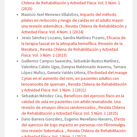
Chilena de Rehabilitación y Actividad Física: Vol. 5 Núm. 1
(2025)
Mauricio Axel Meneses Villalobos,
Impacto del método
pilates en reducción y riesgo de caídas en el adulto mayor:
una revisión sistemática
,
Revista Chilena de Rehabilitación y
Actividad Física: Vol. 4 Núm. 1 (2024)
Jesús Sánchez Lozano, Sandra Martínez Pizarro,
Eficacia de
la terapia fascial en la artropatía hemofílica. Revisión de la
literatura
,
Revista Chilena de Rehabilitación y Actividad
Física: Vol. 3 Núm. 2 (2023)
Guillermo Campos Saavedra, Sebastián Bustos Martínez,
Valentina Calisto Ugas, Danipsa Maldonado Aravena, Tamara
López Muñoz, Daniela Valdés Urbina,
Efectividad del masaje
Cyriax en el aumento del rom, en pacientes adultos con
tenosinovitis de quervain
,
Revista Chilena de Rehabilitación
y Actividad Física: Vol. 1 Núm. 1 (2021)
Sebastián Méndez Cea,
Beneficios del ejercicio físico en la
calidad de vida en pacientes con artritis reumatoide. Una
revisión de ensayos clínicos randomizados
,
Revista Chilena
de Rehabilitación y Actividad Física: Vol. 5 Núm. 1 (2025)
Dario Barrera González, Eugenio Merellano-Navarro,
Efecto
del ejercicio de bajo impacto en personas con Fibromialgia.
Una revisión Sistematica.
,
Revista Chilena de Rehabilitación
y Actividad Física: Vol. 2 Núm. 1 (2022)