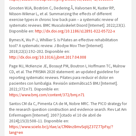
Grooten WJA, Boström C, Dedering Å, Halvorsen M, Kuster RP,
Nilsson-Wikmar L, et al. Summarizing the effects of different
exercise types in chronic low back pain – a systematic review of
systematic reviews. BMC Musculoskelet Disord [Internet]. 2022;23(1).
Disponible en:
http://dx.doi.org/10.1186/s12891-022-05722-x
Byrnes K, Wu P-J, Whillier S. Is Pilates an effective rehabilitation
tool? A systematic review. J Bodyw Mov Ther [Internet].
2018;22(1):192–202. Disponible en:
http://dx.doi.org/10.1016/j.jbmt.2017.04.008
Page MJ, McKenzie JE, Bossuyt PM, Boutron I, Hoffmann TC, Mulrow
CD, et al. The PRISMA 2020 statement: an updated guideline for
reporting systematic reviews. Pilates para reducir el dolor en
pacientes con lumbalgia. Revisión sistemática15 BMJ [Internet].
2021;372:n71. Disponible en:
https://www.bmj.com/content/372/bmj.n71
Santos CM da C, Pimenta CA de M, Nobre MRC. The PICO strategy for
the research question construction and evidence search. Rev Lat Am
Enfermagem [Internet]. 2007 [citado el 10 de abril de
2024];15(3):508–11. Disponible en:
https://www.scielo.br/j/rlae/a/CfKNnz8mvSqVjZ37Z77pFsy/?
lang=en