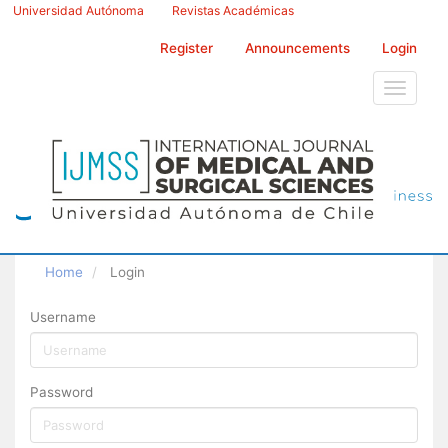
Main
Universidad Autónoma
Revistas Académicas
Navigation
Main
Register
Announcements
Login
Content
Sidebar
Toggle
navigati
Home
Login
Username
Password