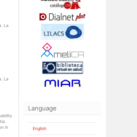
a. La
a. La
Language
ability
tia.
on in
English