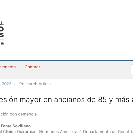
cements
Contact
, 2022
Research Article
esión mayor en ancianos de 85 y más 
ación con demencia
 Fonte Sevillano
le
l Clínico Quirúrgico “Hermanos Ameijeiras”. Departamento de Geriatrí