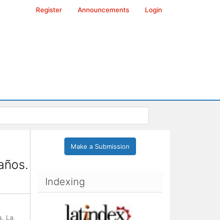
Register
Announcements
Login
Make a Submission
años.
Indexing
a. La