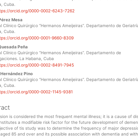
, Cuba.
ent
tps://orcid.org/0000-0002-6243-7262
Pérez Mesa
l Clínico Quirúrgico “Hermanos Ameijeiras”. Departamento de Geriatrí
, Cuba.
tps://orcid.org/0000-0001-9660-8309
Quesada Peña
al Clínico Quirúrgico “Hermanos Ameijeiras”. Departamento de
igaciones. La Habana, Cuba
tps://orcid.org/0000-0002-8491-7945
 Hernández Pino
l Clínico Quirúrgico “Hermanos Ameijeiras”. Departamento de Geriatrí
, Cuba.
tps://orcid.org/0000-0002-1145-9381
ract
ion is considered the most frequent mental illness; it is a cause of dis
stitutes a modifiable risk factor for the future development of demen
ective of tis study was to determine the frequency of major depressi
 aged 85 and over and its possible association with dementia and with