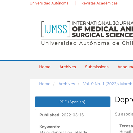
Main
Universidad Autónoma
Revistas Académicas
Navigation
Main
Content
Sidebar
Home
Archives
Submissions
Announ
Home
Archives
Vol. 9 No. 1 (2022): March
Article
Depr
PDF (Spanish)
Sidebar
Su asoci
Published:
2022-03-16
Main
Teresa
Keywords:
Artic
Hospita
Major depression, elderly,