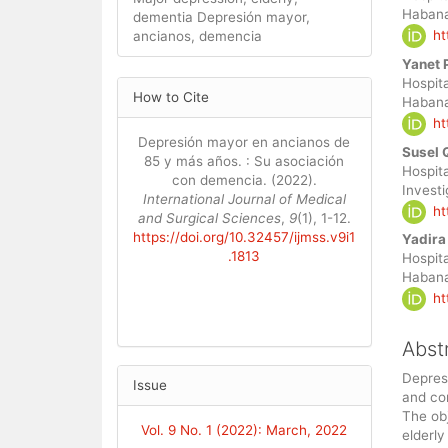
Habana
dementia Depresión mayor,
Cont
ht
ancianos, demencia
Yanet 
Hospita
Article
How to Cite
Habana
Details
ht
Depresión mayor en ancianos de
Susel 
85 y más años. : Su asociación
Hospit
con demencia. (2022).
Invest
International Journal of Medical
ht
and Surgical Sciences
,
9
(1), 1-12.
https://doi.org/10.32457/ijmss.v9i1
Yadira
.1813
Hospita
Habana
ht
Abst
Depress
Issue
and con
The obj
Vol. 9 No. 1 (2022): March, 2022
elderly