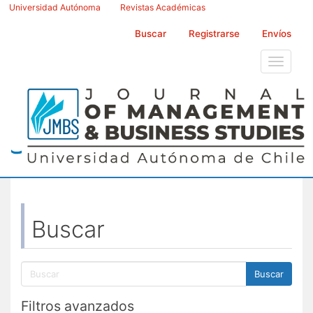
Navegación
Universidad Autónoma
Revistas Académicas
principal
Contenido
Buscar
Registrarse
Envíos
principal
Barra
Toggle
lateral
navigati
Buscar
Buscar
artículos
por
Filtros avanzados