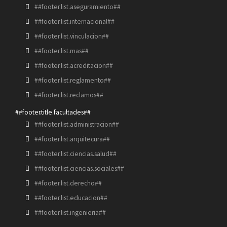
##footer.list.aseguramiento##
##footer.list.internacional##
##footer.list.vinculacion##
##footer.list.mas##
##footer.list.acreditacion##
##footer.list.reglamento##
##footer.list.reclamos##
##footer.title.facultades##
##footer.list.administracion##
##footer.list.arquitecura##
##footer.list.ciencias.salud##
##footer.list.ciencias.sociales##
##footer.list.derecho##
##footer.list.educacion##
##footer.list.ingenieria##