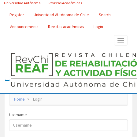
Main
Universidad Autónoma
Revistas Académicas
Navigation
Main
Register
Universidad AUtónoma de Chile
Search
Content
Sidebar
Announcements
Revistas académicas
Login
Toggle
navigatio
Home
Login
Username