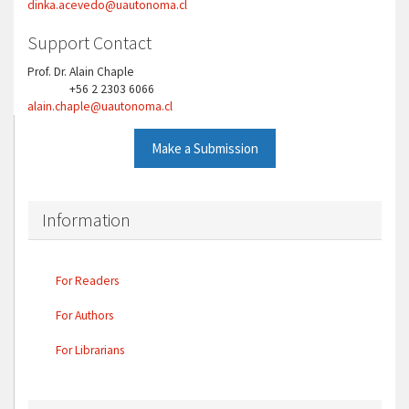
dinka.acevedo@uautonoma.cl
Support Contact
Prof. Dr. Alain Chaple
+56 2 2303 6066
Phone
alain.chaple@uautonoma.cl
Make a Submission
Information
For Readers
For Authors
For Librarians