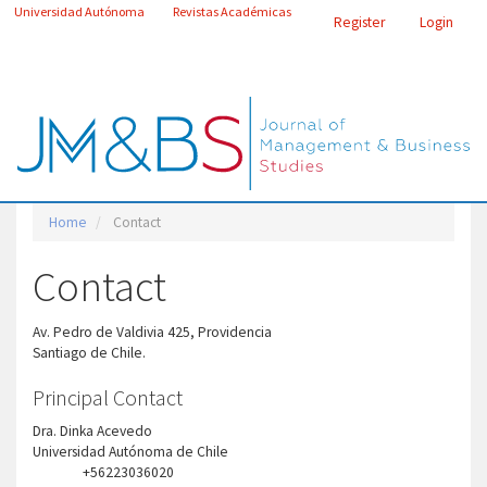
Main
Universidad Autónoma
Revistas Académicas
Register
Login
Navigation
Main
Content
Toggle
Sidebar
navigatio
Home
Contact
Contact
Av. Pedro de Valdivia 425, Providencia
Santiago de Chile.
Principal Contact
Dra. Dinka Acevedo
Universidad Autónoma de Chile
+56223036020
Phone