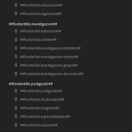
##footer.list.educacion##
##footer.list.ingenieria##
##footer.title.investigacion##
##footer.list.estructura##
##footer.list.comite##
##footer.list.investigacion.instituto##
##footer.list.investigacion.centro##
##footer.list.investigacion.grupo##
##footer.list.investigacion.docentes##
##footer.title.postgrado##
##footer.list.postgrado##
##footer.list.doctorados##
##footer.list.magister##
##footer.list.especialidades##
##footer.list.escuela##