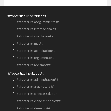
##footer.title.universidad##
##footer.list.aseguramiento##
##footer.list.internacional##
##footer.list.vinculacion##
##footer.list.mas##
##footer.list.acreditacion##
##footer.list.reglamento##
##footer.list.reclamos##
##footer.title.facultades##
##footer.list.administracion##
##footer.list.arquitecura##
##footer.list.ciencias.salud##
##footer.list.ciencias.sociales##
##footer.list.derecho##