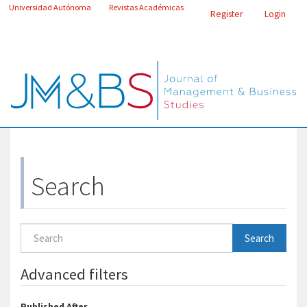
Main
Universidad Autónoma
Revistas Académicas
Register
Login
Navigation
Main
Content
Toggle
Sidebar
navigatio
Search
Search
articles
for
Advanced filters
Published After