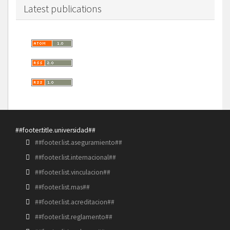
Latest publications
##footer.title.universidad##
##footer.list.aseguramiento##
##footer.list.internacional##
##footer.list.vinculacion##
##footer.list.mas##
##footer.list.acreditacion##
##footer.list.reglamento##