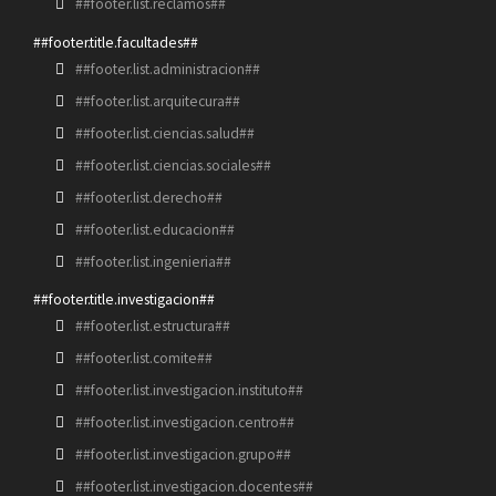
##footer.list.reclamos##
##footer.title.facultades##
##footer.list.administracion##
##footer.list.arquitecura##
##footer.list.ciencias.salud##
##footer.list.ciencias.sociales##
##footer.list.derecho##
##footer.list.educacion##
##footer.list.ingenieria##
##footer.title.investigacion##
##footer.list.estructura##
##footer.list.comite##
##footer.list.investigacion.instituto##
##footer.list.investigacion.centro##
##footer.list.investigacion.grupo##
##footer.list.investigacion.docentes##