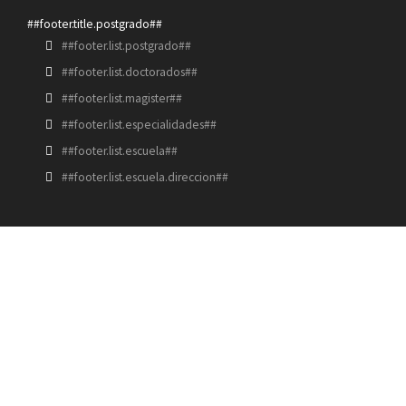
##footer.title.postgrado##
##footer.list.postgrado##
##footer.list.doctorados##
##footer.list.magister##
##footer.list.especialidades##
##footer.list.escuela##
##footer.list.escuela.direccion##