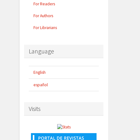
For Readers
For Authors
For Librarians
Language
English
español
Visits