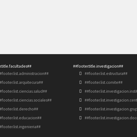
.title.facultades##
##footer.title.investigacion##
#footer.list.administracion##
##footer.list.estructura##
#footer.list.arquitecura##
##footer.list.comite##
#footer.list.ciencias.salud##
##footer.list.investigacion.inst
#footer.list.ciencias.sociales##
##footer.list.investigacion.cen
#footer.list.derecho##
##footer.list.investigacion.gr
#footer.list.educacion##
##footer.list.investigacion.do
#footer.list.ingenieria##