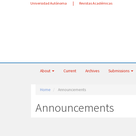
Main
Universidad Autónoma
Revistas Académicas
Navigation
Main
Content
Sidebar
About
Current
Archives
Submissions
Home
Announcements
Announcements