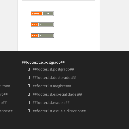
##footer.title.postgrado##
##footer.list.postgrado##
##footer.list.doctorados##
ituto##
##footer.list.magister##
tro##
##footer.list.especialidades##
upo##
##footer.list.escuela##
centes##
##footer.list.escuela.direccion##