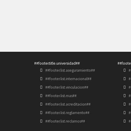
##footer.title.universidad##
##footer
##footer.list.aseguramiento##
#
##footer.list.internacional##
#
##footer.list.vinculacion##
#
##footer.list.mas##
#
##footer.list.acreditacion##
#
##footer.list.reglamento##
#
##footer.list.reclamos##
#