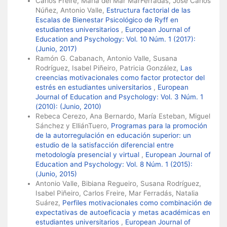
Carlos Freire, María del Mar MarFerradás, José Carlos
Núñez, Antonio Valle,
Estructura factorial de las
Escalas de Bienestar Psicológico de Ryff en
estudiantes universitarios
,
European Journal of
Education and Psychology: Vol. 10 Núm. 1 (2017):
(Junio, 2017)
Ramón G. Cabanach, Antonio Valle, Susana
Rodríguez, Isabel Piñeiro, Patricia González,
Las
creencias motivacionales como factor protector del
estrés en estudiantes universitarios
,
European
Journal of Education and Psychology: Vol. 3 Núm. 1
(2010): (Junio, 2010)
Rebeca Cerezo, Ana Bernardo, María Esteban, Miguel
Sánchez y ElliánTuero,
Programas para la promoción
de la autorregulación en educación superior: un
estudio de la satisfacción diferencial entre
metodología presencial y virtual
,
European Journal of
Education and Psychology: Vol. 8 Núm. 1 (2015):
(Junio, 2015)
Antonio Valle, Bibiana Regueiro, Susana Rodríguez,
Isabel Piñeiro, Carlos Freire, Mar Ferradás, Natalia
Suárez,
Perfiles motivacionales como combinación de
expectativas de autoeficacia y metas académicas en
estudiantes universitarios
,
European Journal of