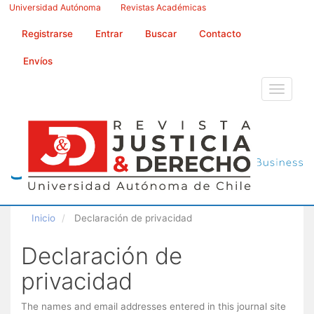
Navegación
Universidad Autónoma
Revistas Académicas
principal
Contenido
Registrarse
Entrar
Buscar
Contacto
principal
Barra
Envíos
lateral
Toggle
navigati
Inicio
Declaración de privacidad
Declaración de
privacidad
The names and email addresses entered in this journal site