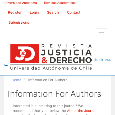
Main
Universidad Autónoma
Revistas Académicas
Navigation
Main
Register
Login
Search
Contact
Content
Sidebar
Submissions
Toggle
navigati
Home
Information For Authors
Information For Authors
Interested in submitting to this journal? We
recommend that you review the
About the Journal