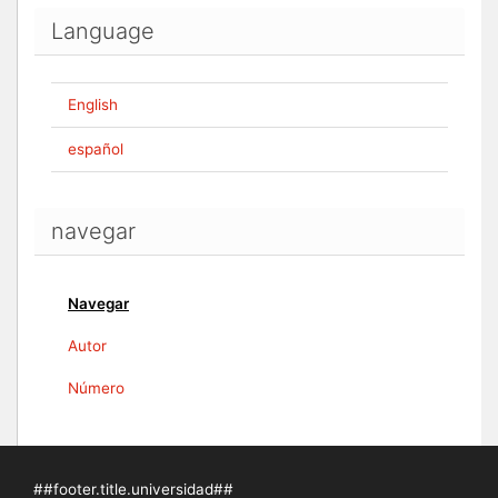
Language
English
español
navegar
Navegar
Autor
Número
##footer.title.universidad##