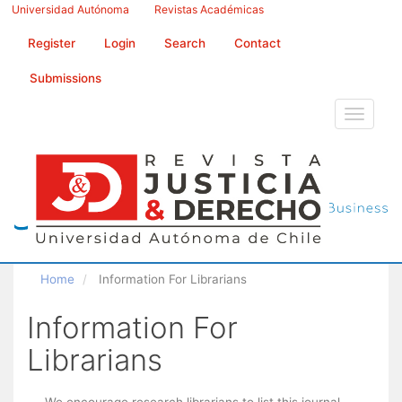
Main
Universidad Autónoma
Revistas Académicas
Navigation
Main
Register
Login
Search
Contact
Content
Sidebar
Submissions
Toggle
navigati
Home
Information For Librarians
Information For
Librarians