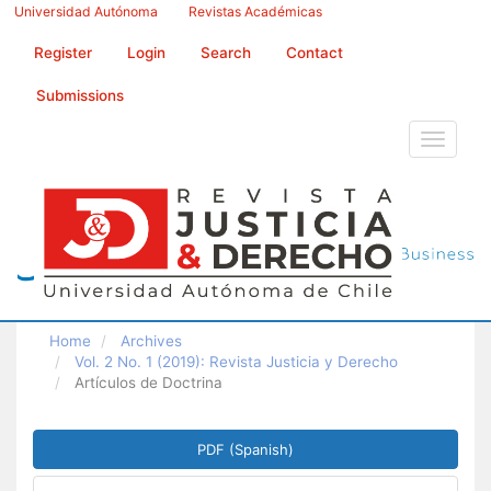
Main
Universidad Autónoma
Revistas Académicas
Navigation
Main
Register
Login
Search
Contact
Content
Sidebar
Submissions
Toggle
navigati
Home
Archives
Vol. 2 No. 1 (2019): Revista Justicia y Derecho
Artículos de Doctrina
Article
PDF (Spanish)
Sidebar