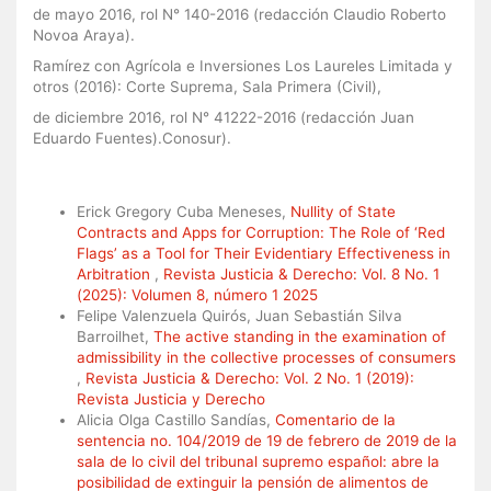
de mayo 2016, rol N° 140-2016 (redacción Claudio Roberto
Novoa Araya).
Ramírez con Agrícola e Inversiones Los Laureles Limitada y
otros (2016): Corte Suprema, Sala Primera (Civil),
de diciembre 2016, rol N° 41222-2016 (redacción Juan
Eduardo Fuentes).Conosur).
Similar Articles
Erick Gregory Cuba Meneses,
Nullity of State
Contracts and Apps for Corruption: The Role of ‘Red
Flags’ as a Tool for Their Evidentiary Effectiveness in
Arbitration
,
Revista Justicia & Derecho: Vol. 8 No. 1
(2025): Volumen 8, número 1 2025
Felipe Valenzuela Quirós, Juan Sebastián Silva
Barroilhet,
The active standing in the examination of
admissibility in the collective processes of consumers
,
Revista Justicia & Derecho: Vol. 2 No. 1 (2019):
Revista Justicia y Derecho
Alicia Olga Castillo Sandías,
Comentario de la
sentencia no. 104/2019 de 19 de febrero de 2019 de la
sala de lo civil del tribunal supremo español: abre la
posibilidad de extinguir la pensión de alimentos de