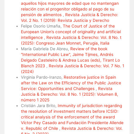
aquellos hijos mayores de edad que no mantengan
relación con el progenitor obligado al pago de su
pensión de alimentos
,
Revista Justicia & Derecho:
Vol. 2 No. 1 (2019): Revista Justicia y Derecho
Felipe Osorio Umaña,
The Court of Justice of the
European Union’s concept of originality and artificial
intelligence
,
Revista Justicia & Derecho: Vol. 8 No. t
(2025): Congreso Jean Monnet, Perugia, Italia
María Gabriela De Abreu,
Review of the book
"International Public Law", Jaime Tijmes, Andrés
Delgado Casteleiro & Andrea Lucas (eds), Tirant Lo
Blanch 2023
,
Revista Justicia & Derecho: Vol. 7 No. 1
(2024)
Virginia Pardo-Iranzo,
Restorative justice in Spain
after the Law on the Efficiency of the Public Justice
Service: Opportunities and Challenges
,
Revista
Justicia & Derecho: Vol. 8 No. 1 (2025): Volumen 8,
número 1 2025
Cristián Jara Brito,
Immunity of jurisdiction regarding
the resolution of investment matters before ICSID:
critical analysis of the enforcement of the award
Víctor Pey Casado and Fundación Presidente Allende
v. Republic of Chile
,
Revista Justicia & Derecho: Vol.