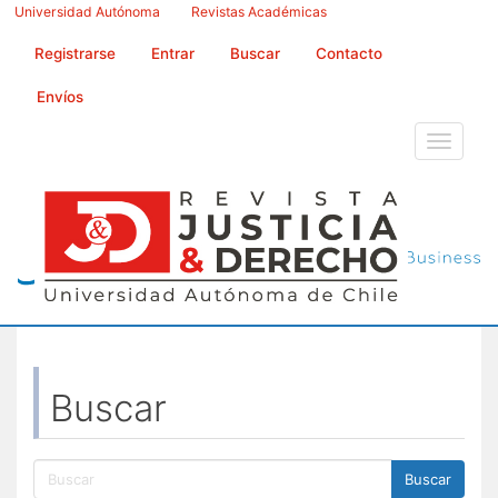
Navegación
Universidad Autónoma
Revistas Académicas
principal
Contenido
Registrarse
Entrar
Buscar
Contacto
principal
Barra
Envíos
lateral
Toggle
navigati
Buscar
Buscar
artículos