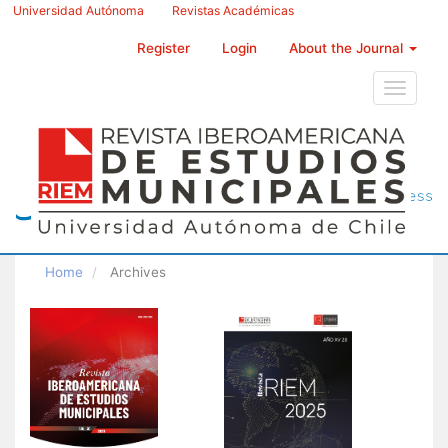
Main
Universidad Autónoma
Revistas Académicas
Navigation
Main
Register
Login
About the Journal
Content
Sidebar
Toggle
navigati
Home
Archives