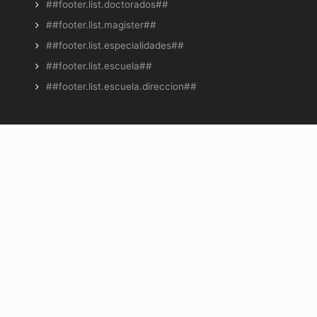
##footer.list.doctorados##
##footer.list.magister##
##footer.list.especialidades##
##footer.list.escuela##
##footer.list.escuela.direccion##