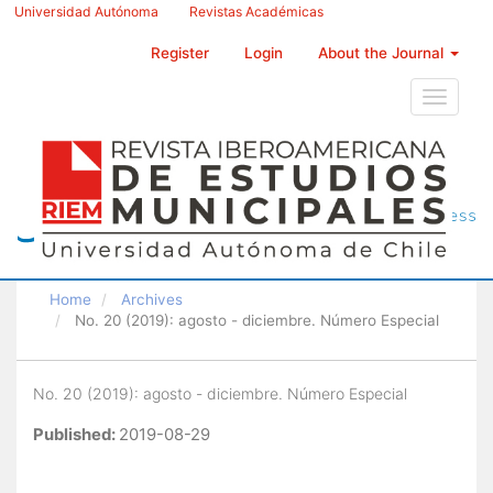
Main
Universidad Autónoma
Revistas Académicas
Navigation
Main
Register
Login
About the Journal
Content
Sidebar
Toggle
navigati
Home
Archives
No. 20 (2019): agosto - diciembre. Número Especial
No. 20 (2019): agosto - diciembre. Número Especial
Published:
2019-08-29